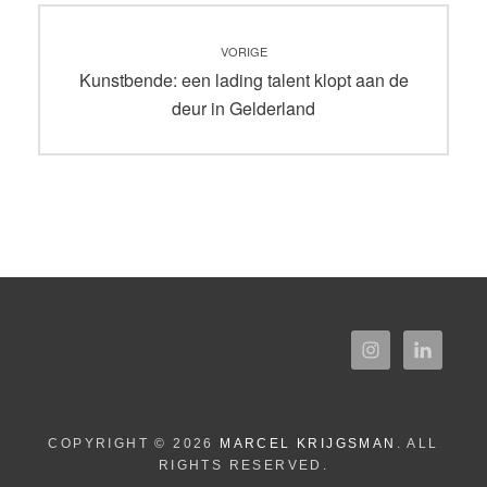
Bericht
VORIGE
navigatie
Vorig
Kunstbende: een lading talent klopt aan de
bericht:
deur in Gelderland
COPYRIGHT © 2026
MARCEL KRIJGSMAN
. ALL
RIGHTS RESERVED.