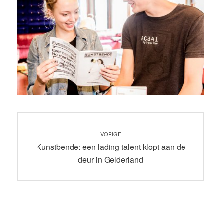
Bericht
VORIGE
navigatie
Vorig
Kunstbende: een lading talent klopt aan de
bericht:
deur in Gelderland