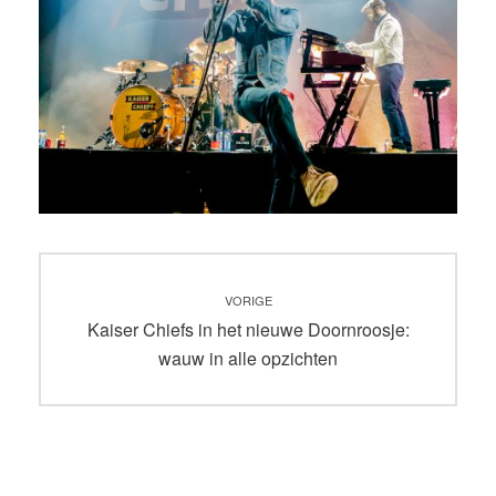
Bericht
VORIGE
navigatie
Vorig
Kaiser Chiefs in het nieuwe Doornroosje:
bericht:
wauw in alle opzichten