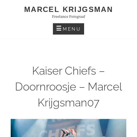
Skip
MARCEL KRIJGSMAN
to
Freelance Fotograaf
content
MENU
Kaiser Chiefs –
Doornroosje – Marcel
Krijgsman07