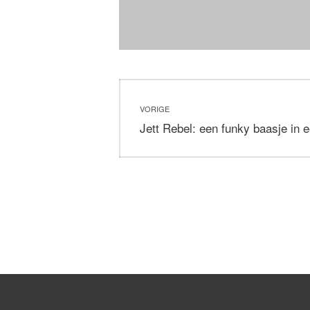
Bericht
VORIGE
navigatie
Vorig
Jett Rebel: een funky baasje in
bericht: