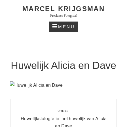
Skip
MARCEL KRIJGSMAN
to
Freelance Fotograaf
content
MENU
Huwelijk Alicia en Dave
Bericht
VORIGE
navigatie
Vorig
Huwelijksfotografie: het huwelijk van Alicia
bericht:
en Dave