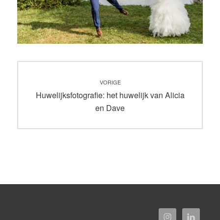
Bericht
VORIGE
navigatie
Vorig
Huwelijksfotografie: het huwelijk van Alicia
bericht:
en Dave