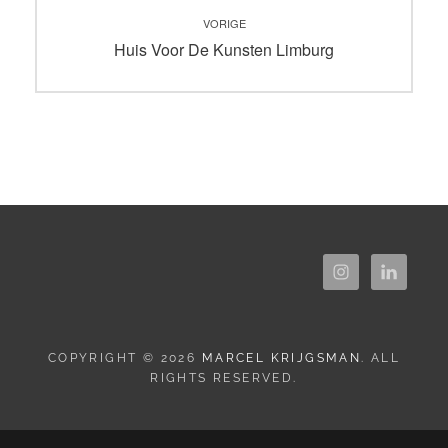
Bericht
VORIGE
navigatie
Vorig
Huis Voor De Kunsten Limburg
bericht:
COPYRIGHT © 2026
MARCEL KRIJGSMAN
. ALL
RIGHTS RESERVED.