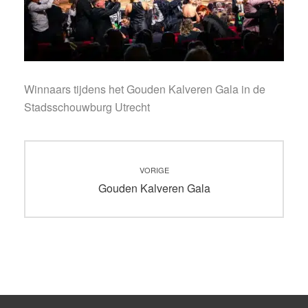
Winnaars tijdens het Gouden Kalveren Gala in de
Stadsschouwburg Utrecht
Bericht
VORIGE
navigatie
Vorig
Gouden Kalveren Gala
bericht: