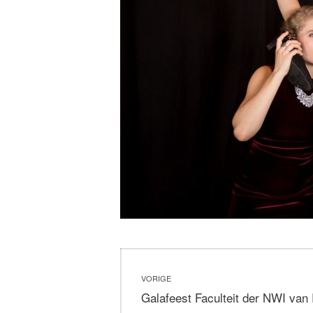
Bericht
VORIGE
navigatie
Vorig
Galafeest Faculteit der NWI van