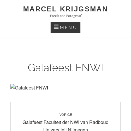
Skip
MARCEL KRIJGSMAN
to
Freelance Fotograaf
content
MENU
Galafeest FNWI
Bericht
VORIGE
navigatie
Vorig
Galafeest Faculteit der NWI van Radboud
bericht:
Universiteit Nijmegen