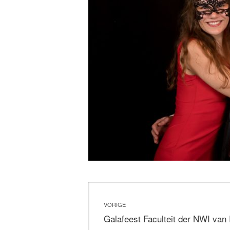
Bericht
VORIGE
navigatie
Vorig
Galafeest Faculteit der NWI van