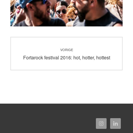
Bericht
VORIGE
navigatie
Vorig
Fortarock festival 2016: hot, hotter, hottest
bericht: