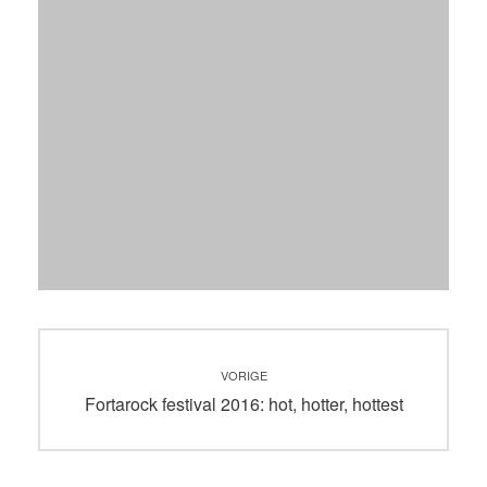
Bericht
VORIGE
navigatie
Vorig
Fortarock festival 2016: hot, hotter, hottest
bericht: