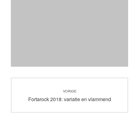
Bericht
VORIGE
navigatie
Vorig
Fortarock 2018: variatie en vlammend
bericht: