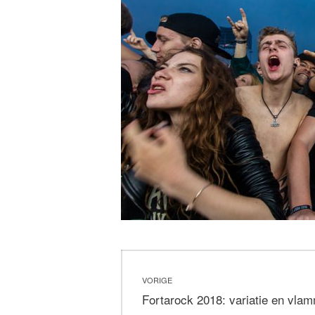
Bericht
VORIGE
navigatie
Vorig
Fortarock 2018: variatie en vla