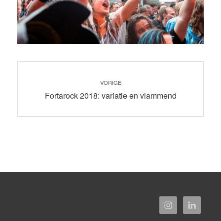
Bericht
VORIGE
navigatie
Vorig
Fortarock 2018: variatie en vlammend
bericht: