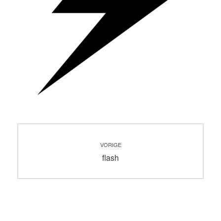
Bericht
VORIGE
navigatie
Vorig
flash
bericht: