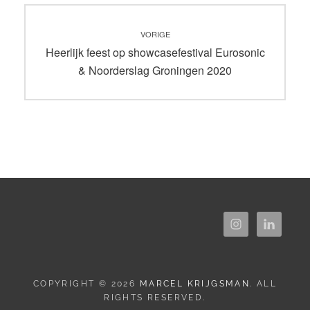
Bericht
VORIGE
navigatie
Vorig
Heerlijk feest op showcasefestival Eurosonic
bericht:
& Noorderslag Groningen 2020
COPYRIGHT © 2026
MARCEL KRIJGSMAN
. ALL
RIGHTS RESERVED.