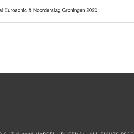
val Eurosonic & Noorderslag Groningen 2020
RIGHT © 2026
MARCEL KRIJGSMAN
. ALL RIGHTS RES