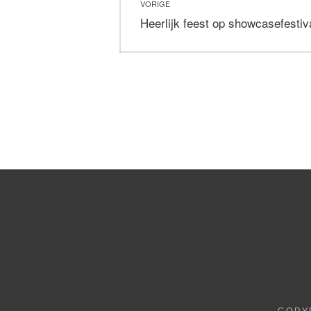
VORIGE
navigatie
Vorig
Heerlijk feest op showcasefesti
bericht:
COPY