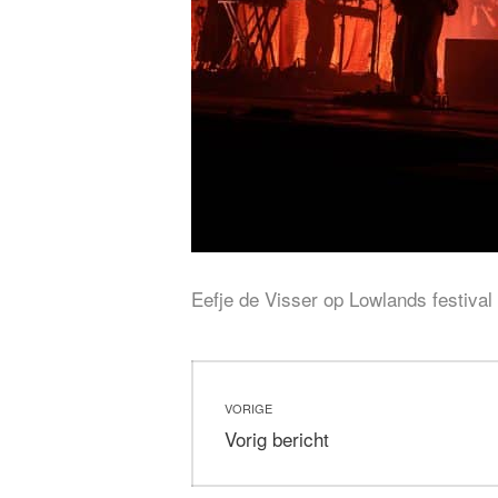
Eefje de Visser op Lowlands festival
Bericht
VORIGE
navigatie
Vorig
Vorig bericht
bericht: