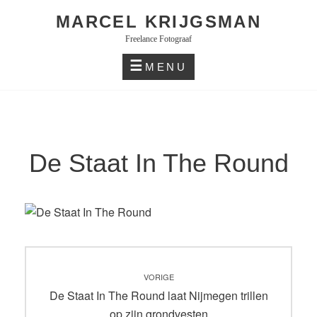
Skip
MARCEL KRIJGSMAN
to
Freelance Fotograaf
content
MENU
De Staat In The Round
Bericht
VORIGE
navigatie
Vorig
De Staat In The Round laat Nijmegen trillen
bericht:
op zijn grondvesten