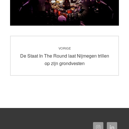
Bericht
VORIGE
navigatie
Vorig
De Staat In The Round laat Nijmegen trillen
bericht:
op zijn grondvesten