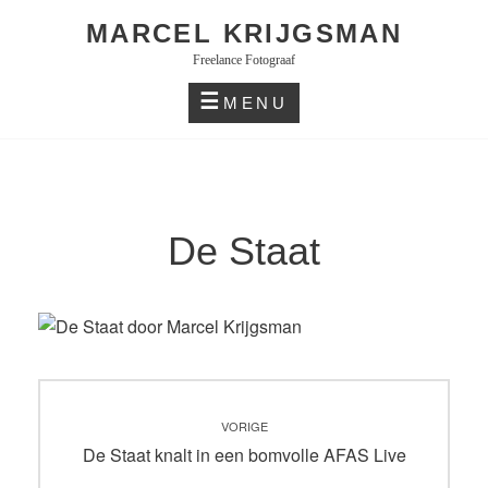
Skip
MARCEL KRIJGSMAN
to
Freelance Fotograaf
content
MENU
De Staat
Bericht
VORIGE
navigatie
Vorig
De Staat knalt in een bomvolle AFAS Live
bericht: