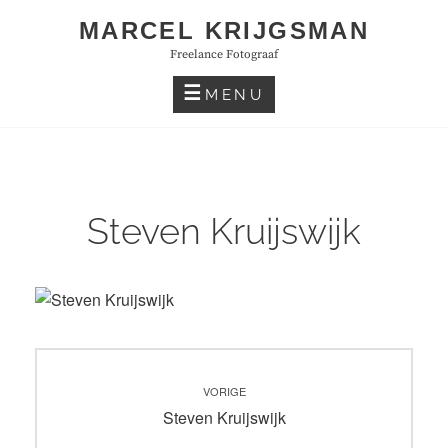
Skip
MARCEL KRIJGSMAN
to
Freelance Fotograaf
content
MENU
Steven Kruijswijk
Bericht
VORIGE
navigatie
Vorig
Steven Kruijswijk
bericht: