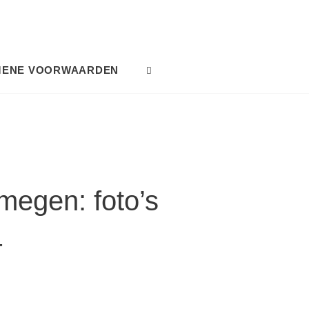
MENE VOORWAARDEN
SEARCH
megen: foto’s
4