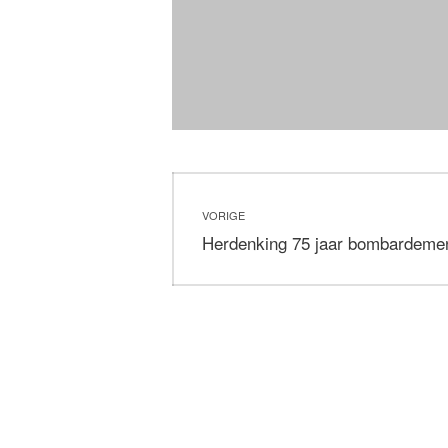
Bericht
VORIGE
navigatie
Vorig
Herdenking 75 jaar bombardement
bericht: