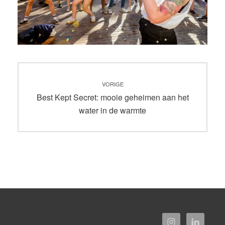
Bericht
VORIGE
navigatie
Vorig
Best Kept Secret: mooie geheimen aan het
bericht:
water in de warmte