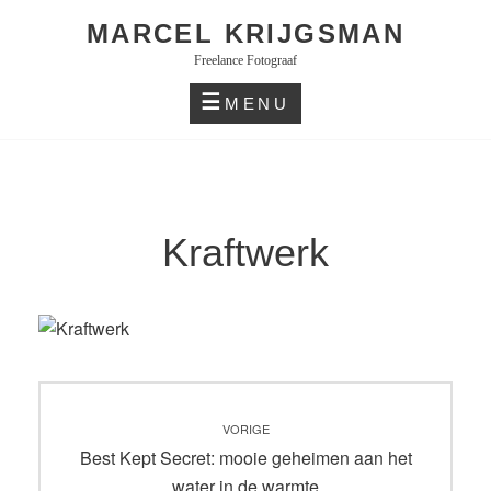
Skip
MARCEL KRIJGSMAN
to
Freelance Fotograaf
content
MENU
Kraftwerk
Bericht
VORIGE
navigatie
Vorig
Best Kept Secret: mooie geheimen aan het
bericht:
water in de warmte