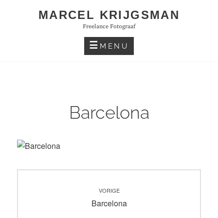
Skip
MARCEL KRIJGSMAN
to
Freelance Fotograaf
content
MENU
Barcelona
Bericht
VORIGE
navigatie
Vorig
Barcelona
bericht: