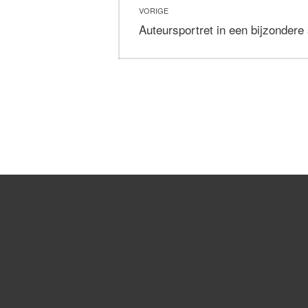
VORIGE
navigatie
Vorig
Auteursportret in een bijzondere
bericht: