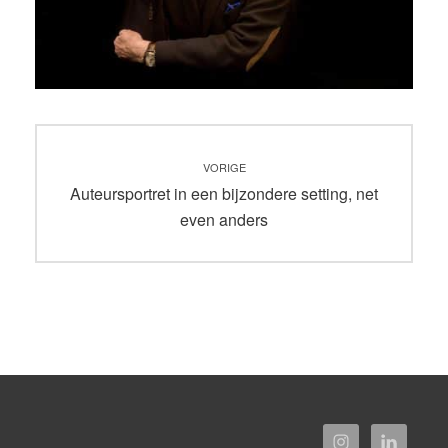
Bericht
VORIGE
navigatie
Vorig
Auteursportret in een bijzondere setting, net
bericht:
even anders