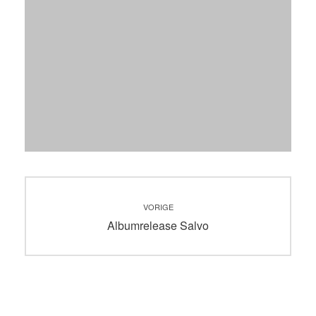
Bericht
VORIGE
navigatie
Vorig
Albumrelease Salvo
bericht: