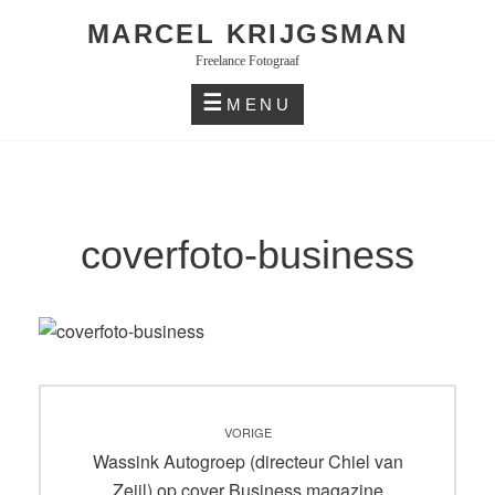
Skip
MARCEL KRIJGSMAN
to
Freelance Fotograaf
content
MENU
coverfoto-business
Bericht
VORIGE
navigatie
Vorig
Wassink Autogroep (directeur Chiel van
bericht:
Zeijl) op cover Business magazine