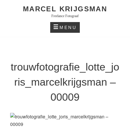
Skip
MARCEL KRIJGSMAN
to
Freelance Fotograaf
content
MENU
trouwfotografie_lotte_jo
ris_marcelkrijgsman –
00009