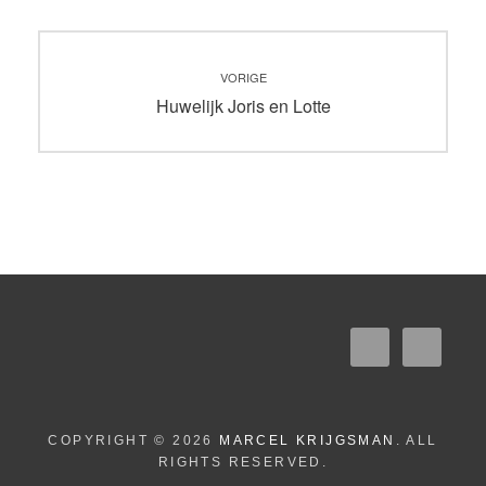
Bericht
VORIGE
navigatie
Vorig
Huwelijk Joris en Lotte
bericht:
COPYRIGHT © 2026
MARCEL KRIJGSMAN
. ALL
RIGHTS RESERVED.