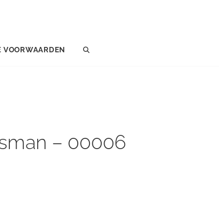
E VOORWAARDEN
SEARCH
jgsman – 00006