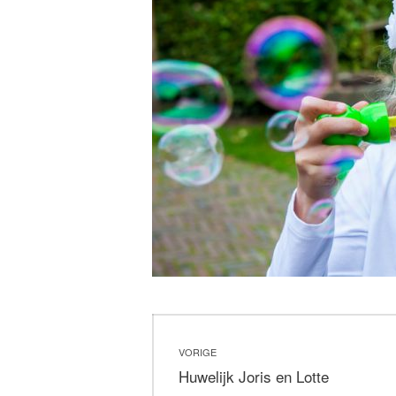
Bericht
VORIGE
navigatie
Vorig
Huwelijk Joris en Lotte