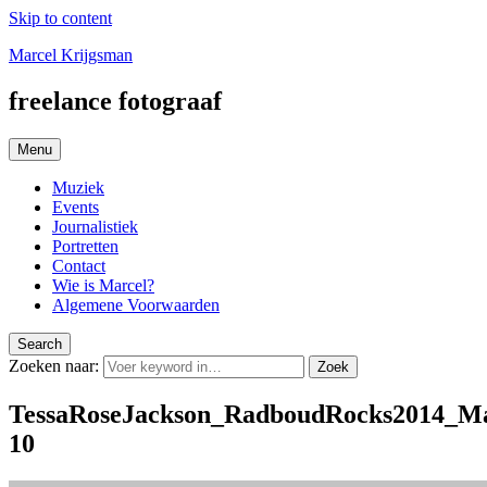
Skip to content
Marcel Krijgsman
freelance fotograaf
Menu
Muziek
Events
Journalistiek
Portretten
Contact
Wie is Marcel?
Algemene Voorwaarden
Search
Zoeken naar:
Zoek
TessaRoseJackson_RadboudRocks2014_Ma
10