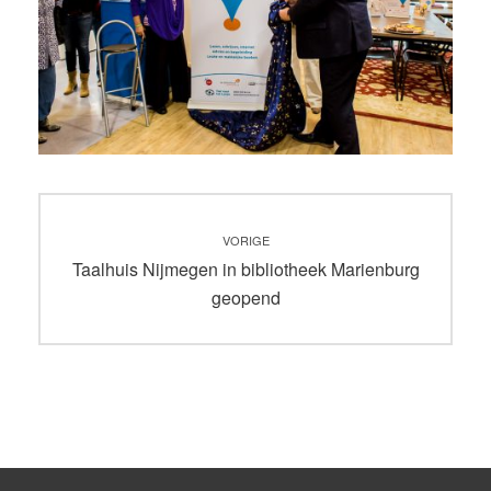
Bericht
VORIGE
navigatie
Vorig
Taalhuis Nijmegen in bibliotheek Marienburg
bericht:
geopend