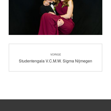
Bericht
VORIGE
navigatie
Vorig
Studentengala V.C.M.W. Sigma Nijmegen
bericht: