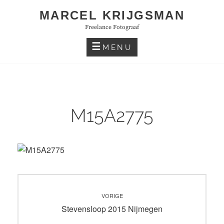
Skip
MARCEL KRIJGSMAN
to
Freelance Fotograaf
content
MENU
M15A2775
Bericht
VORIGE
navigatie
Vorig
Stevensloop 2015 Nijmegen
bericht: