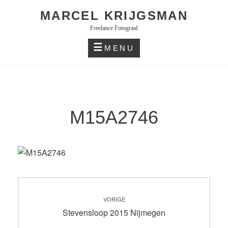
Skip
MARCEL KRIJGSMAN
to
Freelance Fotograaf
content
MENU
M15A2746
Bericht
VORIGE
navigatie
Vorig
Stevensloop 2015 Nijmegen
bericht: