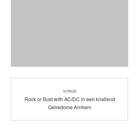
Bericht
VORIGE
navigatie
Vorig
Rock or Bust with AC/DC in een knallend
bericht:
Gelredome Arnhem