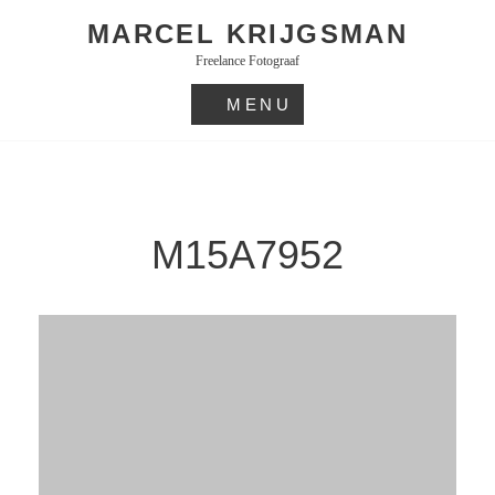
Skip
MARCEL KRIJGSMAN
to
Freelance Fotograaf
content
MENU
M15A7952