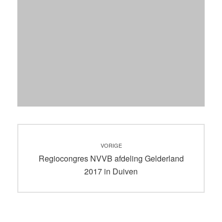
Bericht
VORIGE
navigatie
Vorig
Regiocongres NVVB afdeling Gelderland
bericht:
2017 in Duiven