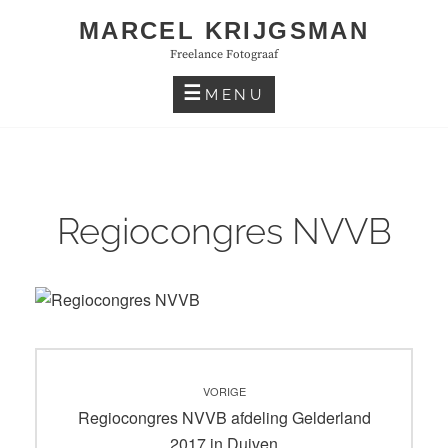
Skip
MARCEL KRIJGSMAN
to
Freelance Fotograaf
content
MENU
Regiocongres NVVB
Bericht
VORIGE
navigatie
Vorig
Regiocongres NVVB afdeling Gelderland
bericht:
2017 in Duiven