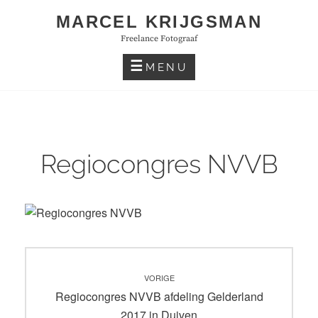
Skip
MARCEL KRIJGSMAN
to
Freelance Fotograaf
content
MENU
Regiocongres NVVB
Bericht
VORIGE
navigatie
Vorig
Regiocongres NVVB afdeling Gelderland
bericht:
2017 in Duiven