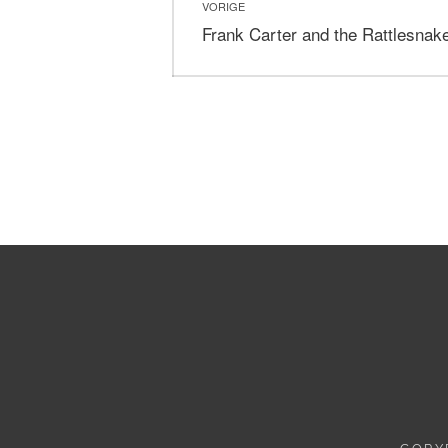
VORIGE
navigatie
Vorig
Frank Carter and the Rattlesnak
bericht: