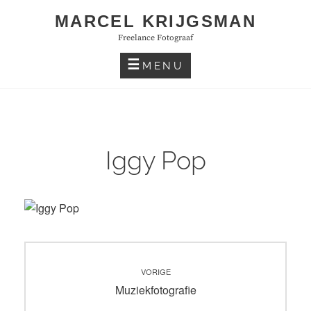
Skip
MARCEL KRIJGSMAN
to
Freelance Fotograaf
content
MENU
Iggy Pop
Bericht
VORIGE
navigatie
Vorig
Muziekfotografie
bericht: