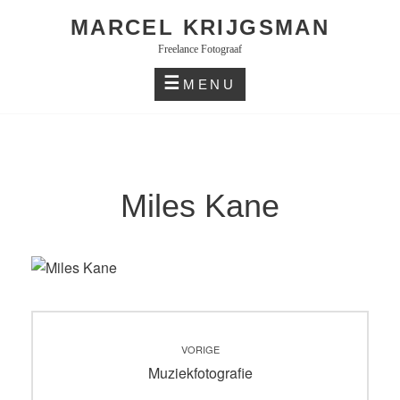
Skip
MARCEL KRIJGSMAN
to
Freelance Fotograaf
content
MENU
Miles Kane
Bericht
VORIGE
navigatie
Vorig
Muziekfotografie
bericht: