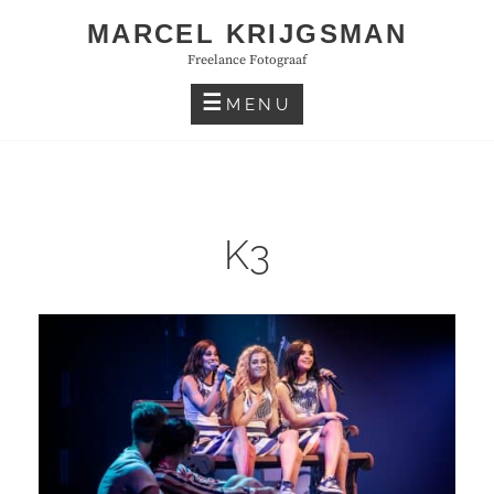
Skip
MARCEL KRIJGSMAN
to
Freelance Fotograaf
content
MENU
K3