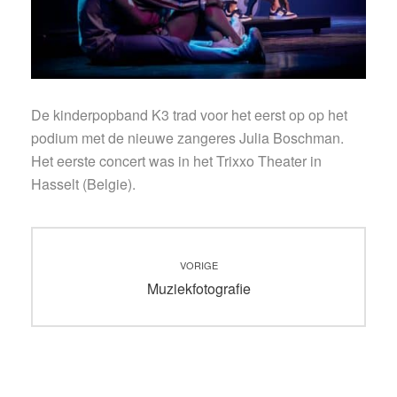
De kinderpopband K3 trad voor het eerst op op het
podium met de nieuwe zangeres Julia Boschman.
Het eerste concert was in het Trixxo Theater in
Hasselt (Belgie).
Bericht
VORIGE
navigatie
Vorig
Muziekfotografie
bericht: