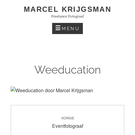
Skip
MARCEL KRIJGSMAN
to
Freelance Fotograaf
content
MENU
Weeducation
Bericht
VORIGE
navigatie
Vorig
Eventfotograaf
bericht: