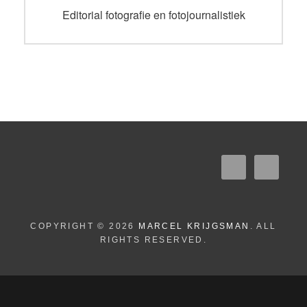
navigatie
Vorig
Editorial fotografie en fotojournalistiek
bericht:
COPYRIGHT © 2026
MARCEL KRIJGSMAN
. ALL
RIGHTS RESERVED.