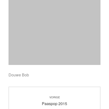
Douwe Bob
Bericht
VORIGE
navigatie
Vorig
Paaspop 2015